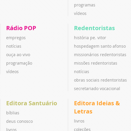
programas
vídeos
Rádio POP
Redentoristas
empregos
história pe. vitor
notícias
hospedagem santo afonso
ouça ao vivo
missionários redentoristas
programação
missões redentoristas
vídeos
notícias
obras sociais redentoristas
secretariado vocacional
Editora Santuário
Editora Ideias &
Letras
bíblias
livros
deus conosco
coleções
livros