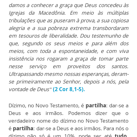
damos a conhecer a graça que Deus concedeu às
Igrejas da Macedônia. Em meio às múltiplas
tribulações que as puseram à prova, a sua copiosa
alegria e a sua pobreza extrema transbordaram
em tesouros de liberalidade. Dou testemunho de
que, segundo os seus meios e para além dos
meios, com toda a espontaneidade, e com viva
insistência nos rogaram a graça de tomar parte
nesse serviço em proveitos dos santos.
Ultrapassando mesmo nossas esperanças, deram-
se primeiramente ao Senhor, depois a nós, pela
vontade de Deus”
(2 Cor 8,1-5).
Dízimo, no Novo Testamento, é
partilha
: dar-se a
Deus e aos irmãos.
Podemos dizer que o
verdadeiro nome do dízimo no Novo Testamento
é
partilha
: dar-se a Deus e aos irmãos. Para nós o
dízimo não só é um 10%, pode ser até
tudo
.