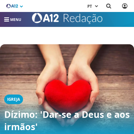
PT
MENU
IGREJA
Dízimo: 'Dar-se a Deus e aos
irmãos'