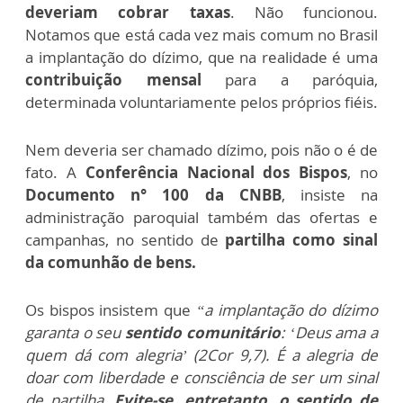
deveriam cobrar taxas
.
Não funcionou.
Notamos que está cada vez mais comum no Brasil
a implantação do dízimo, que na realidade é uma
contribuição mensal
para a paróquia,
determinada voluntariamente pelos próprios fiéis.
Nem deveria ser chamado dízimo, pois não o é de
fato. A
Conferência Nacional dos Bispos
, no
Documento n° 100 da CNBB
, insiste na
administração paroquial também das ofertas e
campanhas, no sentido de
partilha como sinal
da comunhão de bens.
Os bispos insistem que
“a implantação do dízimo
garanta o seu
sentido comunitário
: ‘Deus ama a
quem dá com alegria’ (2Cor 9,7). É a alegria de
doar com liberdade e consciência de ser um sinal
de partilha.
Evite-se, entretanto, o sentido de