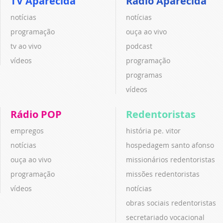
TV Aparecida
Rádio Aparecida
notícias
notícias
programação
ouça ao vivo
tv ao vivo
podcast
vídeos
programação
programas
vídeos
Rádio POP
Redentoristas
empregos
história pe. vitor
notícias
hospedagem santo afonso
ouça ao vivo
missionários redentoristas
programação
missões redentoristas
vídeos
notícias
obras sociais redentoristas
secretariado vocacional