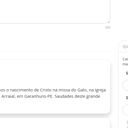
500
QU
Cad
me
s o nascimento de Cristo na missa do Galo, na Igreja
o Arraial, em Garanhuns-PE. Saudades deste grande
S