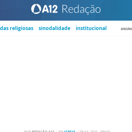
das religiosas
sinodalidade
institucional
ANUNC
POR
REDAÇÃO A12
EM
IGREJA
08 JUL 2015 - 09H19