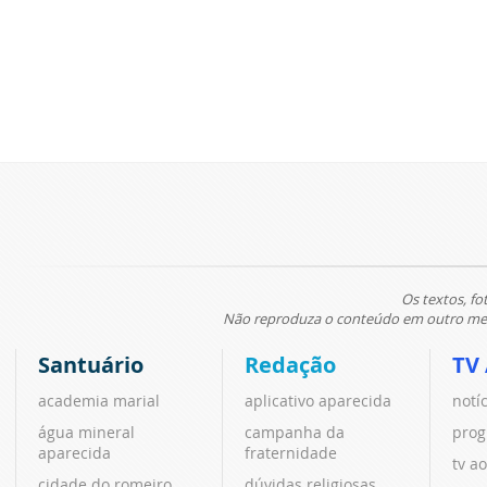
Os textos, fo
Não reproduza o conteúdo em outro meio
Santuário
Redação
TV
academia marial
aplicativo aparecida
notí
água mineral
campanha da
prog
aparecida
fraternidade
tv ao
cidade do romeiro
dúvidas religiosas