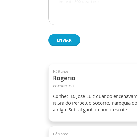
ENVIAR
Há 9 anos
Rogerio
comentou:
Conheci D. Jose Luiz quando encenavamo
N Sra do Perpetuo Socorro, Paroquia d
amigo. Sobral ganhou um presente.
Há 9 anos