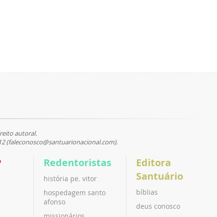
reito autoral.
12 (faleconosco@santuarionacional.com).
P
Redentoristas
Editora
Santuário
história pe. vitor
bíblias
hospedagem santo
afonso
deus conosco
missionários