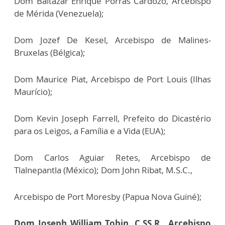
Dom Baltazar Enrique Porras Cardozo, Arcebispo
de Mérida (Venezuela);
Dom Jozef De Kesel, Arcebispo de Malines-
Bruxelas (Bélgica);
Dom Maurice Piat, Arcebispo de Port Louis (Ilhas
Maurício);
Dom Kevin Joseph Farrell, Prefeito do Dicastério
para os Leigos, a Família e a Vida (EUA);
Dom Carlos Aguiar Retes, Arcebispo de
Tlalnepantla (México); Dom John Ribat, M.S.C.,
Arcebispo de Port Moresby (Papua Nova Guiné);
Dom Joseph William Tobin, C.SS.R., Arcebispo