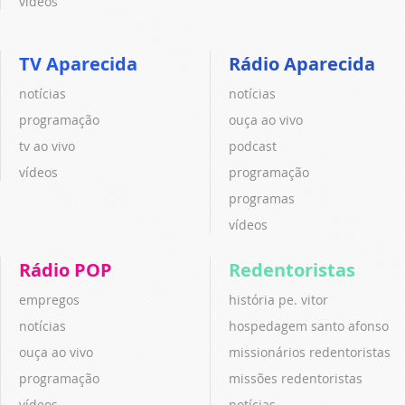
vídeos
TV Aparecida
Rádio Aparecida
notícias
notícias
programação
ouça ao vivo
tv ao vivo
podcast
vídeos
programação
programas
vídeos
Rádio POP
Redentoristas
empregos
história pe. vitor
notícias
hospedagem santo afonso
ouça ao vivo
missionários redentoristas
programação
missões redentoristas
vídeos
notícias