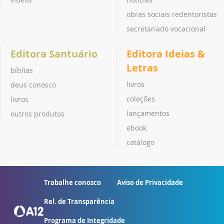
obras sociais redentoristas
secretariado vocacional
Editora Santuário
Editora Ideias &
Letras
bíblias
livros
deus conosco
coleções
livros
lançamentos
outros produtos
ebook
catálogo
Trabalhe conosco
Aviso de Privacidade
Rel. de Transparência
Programa de Integridade