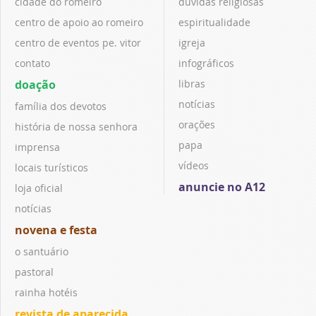
cidade do romeiro
dúvidas religiosas
centro de apoio ao romeiro
espiritualidade
centro de eventos pe. vitor
igreja
contato
infográficos
doação
libras
notícias
família dos devotos
orações
história de nossa senhora
papa
imprensa
vídeos
locais turísticos
anuncie no A12
loja oficial
notícias
novena e festa
o santuário
pastoral
rainha hotéis
revista de aparecida