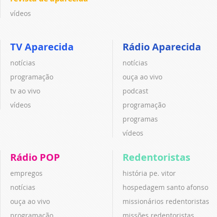
vídeos
TV Aparecida
Rádio Aparecida
notícias
notícias
programação
ouça ao vivo
tv ao vivo
podcast
vídeos
programação
programas
vídeos
Rádio POP
Redentoristas
empregos
história pe. vitor
notícias
hospedagem santo afonso
ouça ao vivo
missionários redentoristas
programação
missões redentoristas