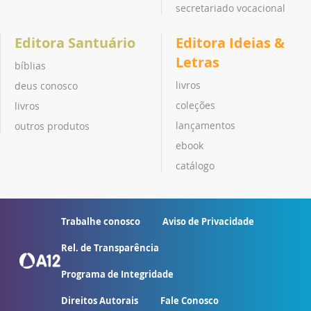
secretariado vocacional
Editora Santuário
Editora Ideias &
Letras
bíblias
livros
deus conosco
coleções
livros
lançamentos
outros produtos
ebook
catálogo
Trabalhe conosco
Aviso de Privacidade
Rel. de Transparência
Programa de Integridade
Direitos Autorais
Fale Conosco