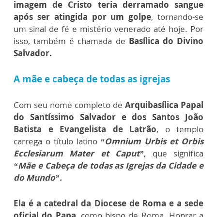
imagem de Cristo teria derramado sangue
após ser atingida por um golpe
, tornando-se
um sinal de fé e mistério venerado até hoje.
Por
isso, também é chamada de
Basílica do Divino
Salvador.
A mãe e cabeça de todas as igrejas
Com seu nome completo de
Arquibasílica Papal
do Santíssimo Salvador e dos Santos João
Batista e Evangelista de Latrão
, o templo
carrega o título latino
“Omnium Urbis et Orbis
Ecclesiarum Mater et Caput”
, que significa
“Mãe e Cabeça de todas as Igrejas da Cidade e
do Mundo”.
Ela é a catedral da Diocese de Roma e a sede
oficial do Papa
, como bispo de Roma. Honrar a