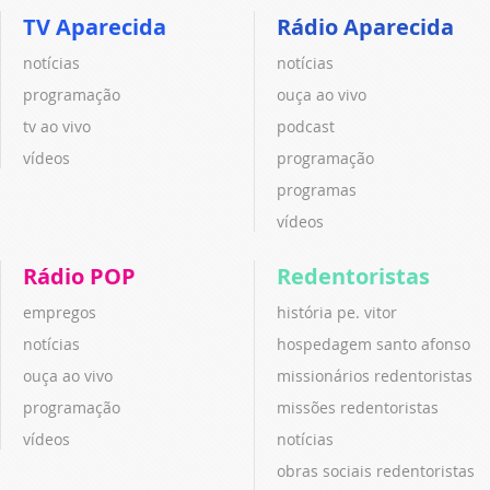
TV Aparecida
Rádio Aparecida
notícias
notícias
programação
ouça ao vivo
tv ao vivo
podcast
vídeos
programação
programas
vídeos
Rádio POP
Redentoristas
empregos
história pe. vitor
notícias
hospedagem santo afonso
ouça ao vivo
missionários redentoristas
programação
missões redentoristas
vídeos
notícias
obras sociais redentoristas