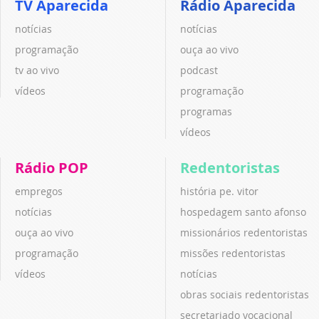
TV Aparecida
Rádio Aparecida
notícias
notícias
programação
ouça ao vivo
tv ao vivo
podcast
vídeos
programação
programas
vídeos
Rádio POP
Redentoristas
empregos
história pe. vitor
notícias
hospedagem santo afonso
ouça ao vivo
missionários redentoristas
programação
missões redentoristas
vídeos
notícias
obras sociais redentoristas
secretariado vocacional