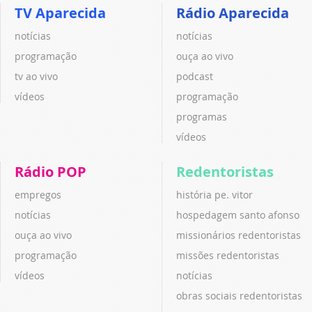
TV Aparecida
Rádio Aparecida
notícias
notícias
programação
ouça ao vivo
tv ao vivo
podcast
vídeos
programação
programas
vídeos
Rádio POP
Redentoristas
empregos
história pe. vitor
notícias
hospedagem santo afonso
ouça ao vivo
missionários redentoristas
programação
missões redentoristas
vídeos
notícias
obras sociais redentoristas