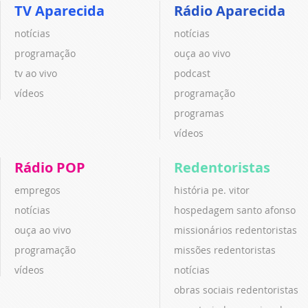
TV Aparecida
Rádio Aparecida
notícias
notícias
programação
ouça ao vivo
tv ao vivo
podcast
vídeos
programação
programas
vídeos
Rádio POP
Redentoristas
empregos
história pe. vitor
notícias
hospedagem santo afonso
ouça ao vivo
missionários redentoristas
programação
missões redentoristas
vídeos
notícias
obras sociais redentoristas