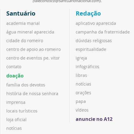
(faleconosco@santuarionacional.com).
Santuário
Redação
academia marial
aplicativo aparecida
água mineral aparecida
campanha da fraternidade
cidade do romeiro
dúvidas religiosas
centro de apoio ao romeiro
espiritualidade
centro de eventos pe. vitor
igreja
contato
infográficos
doação
libras
notícias
família dos devotos
orações
história de nossa senhora
papa
imprensa
vídeos
locais turísticos
anuncie no A12
loja oficial
notícias