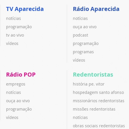
TV Aparecida
Rádio Aparecida
notícias
notícias
programação
ouça ao vivo
tv ao vivo
podcast
vídeos
programação
programas
vídeos
Rádio POP
Redentoristas
empregos
história pe. vitor
notícias
hospedagem santo afonso
ouça ao vivo
missionários redentoristas
programação
missões redentoristas
vídeos
notícias
obras sociais redentoristas