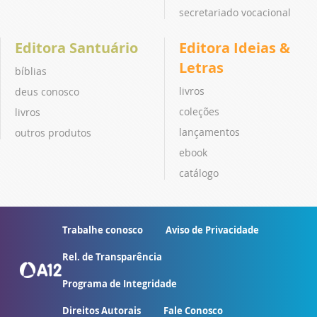
secretariado vocacional
Editora Santuário
Editora Ideias &
Letras
bíblias
livros
deus conosco
coleções
livros
lançamentos
outros produtos
ebook
catálogo
Trabalhe conosco
Aviso de Privacidade
Rel. de Transparência
Programa de Integridade
Direitos Autorais
Fale Conosco