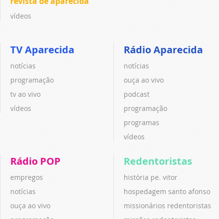
revista de aparecida
vídeos
TV Aparecida
Rádio Aparecida
notícias
notícias
programação
ouça ao vivo
tv ao vivo
podcast
vídeos
programação
programas
vídeos
Rádio POP
Redentoristas
empregos
história pe. vitor
notícias
hospedagem santo afonso
ouça ao vivo
missionários redentoristas