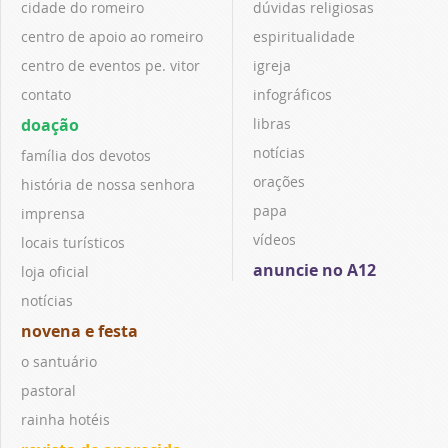
cidade do romeiro
dúvidas religiosas
centro de apoio ao romeiro
espiritualidade
centro de eventos pe. vitor
igreja
contato
infográficos
doação
libras
notícias
família dos devotos
orações
história de nossa senhora
papa
imprensa
vídeos
locais turísticos
anuncie no A12
loja oficial
notícias
novena e festa
o santuário
pastoral
rainha hotéis