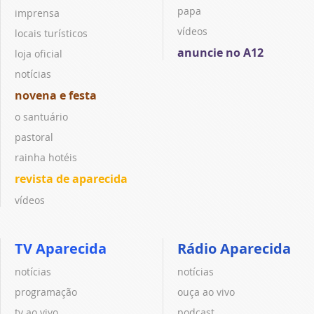
papa
imprensa
vídeos
locais turísticos
anuncie no A12
loja oficial
notícias
novena e festa
o santuário
pastoral
rainha hotéis
revista de aparecida
vídeos
TV Aparecida
Rádio Aparecida
notícias
notícias
programação
ouça ao vivo
tv ao vivo
podcast