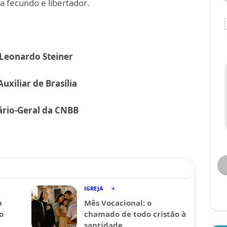
ja fecundo e libertador.
Leonardo Steiner
Auxiliar de Brasília
ário-Geral da CNBB
IGREJA
a
Mês Vocacional: o
o
chamado de todo cristão à
santidade