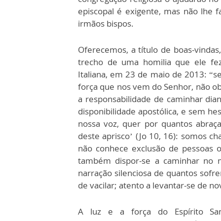
episcopal é exigente, mas não lhe 
irmãos bispos.
Oferecemos, a título de boas-vinda
trecho de uma homilia que ele fez
Italiana, em 23 de maio de 2013: “ser
força que nos vem do Senhor, não obs
a responsabilidade de caminhar dian
disponibilidade apostólica, e sem he
nossa voz, quer por quantos abraç
deste aprisco’ (Jo 10, 16): somos c
não conhece exclusão de pessoas ou
também dispor-se a caminhar no m
narração silenciosa de quantos so
de vacilar; atento a levantar-se de no
A luz e a força do Espírito Sa