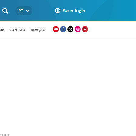
Fazer login
PT
IE
CONTATO
DOAÇÃO
 15H15