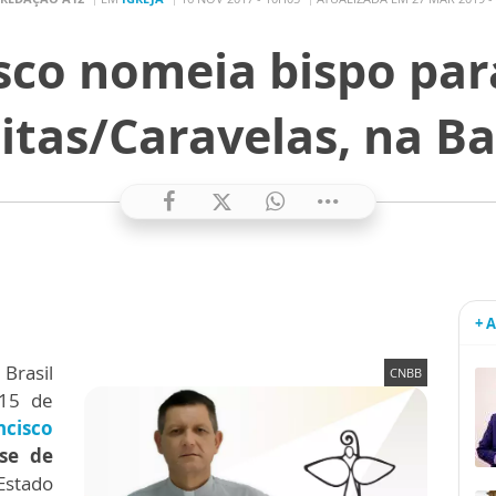
sco nomeia bispo para
itas/Caravelas, na B
+ 
rasil
CNBB
 15 de
ncisco
se de
Estado