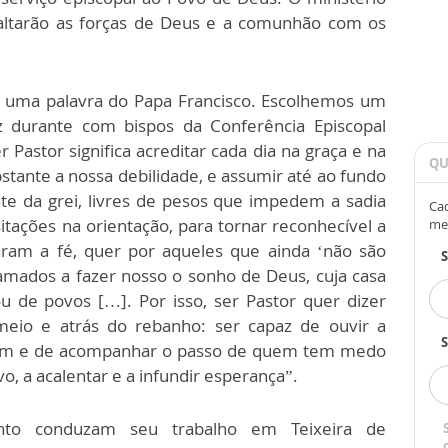
faltarão as forças de Deus e a comunhão com os
s, uma palavra do Papa Francisco. Escolhemos um
 durante com bispos da Conferência Episcopal
 Pastor significa acreditar cada dia na graça e na
QU
tante a nossa debilidade, e assumir até ao fundo
te da grei, livres de pesos que impedem a sadia
Cad
sitações na orientação, para tornar reconhecível a
me
aram a fé, quer por aqueles que ainda ‘não são
hamados a fazer nosso o sonho de Deus, cuja casa
 de povos […]. Por isso, ser Pastor quer dizer
eio e atrás do rebanho: ser capaz de ouvir a
S
frem e de acompanhar o passo de quem tem medo
vo, a acalentar e a infundir esperança”.
nto conduzam seu trabalho em Teixeira de