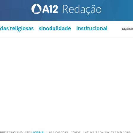
das religiosas
sinodalidade
institucional
ANUNC
REDAÇÃO A12
EM
IGREJA
16 NOV 2017 - 10H05
ATUALIZADA EM 27 MAR 2019 -