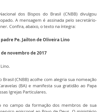
cional dos Bispos do Brasil (CNBB) divulgou
pado. A mensagem é assinada pelo secretário-
er. Confira, abaixo, o texto na íntegra:
adre Pe. Jailton de Oliveira Lino
15 de novembro de 2017
 Lino.
o Brasil (CNBB) acolhe com alegria sua nomeação
Caravelas (BA) e manifesta sua gratidão ao Papa
sas Igrejas Particulares.
ção no campo da formação dos membros de sua
 serviço episcopal ao Povo de Deus. O ministério