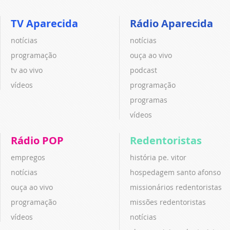
TV Aparecida
Rádio Aparecida
notícias
notícias
programação
ouça ao vivo
tv ao vivo
podcast
vídeos
programação
programas
vídeos
Rádio POP
Redentoristas
empregos
história pe. vitor
notícias
hospedagem santo afonso
ouça ao vivo
missionários redentoristas
programação
missões redentoristas
vídeos
notícias