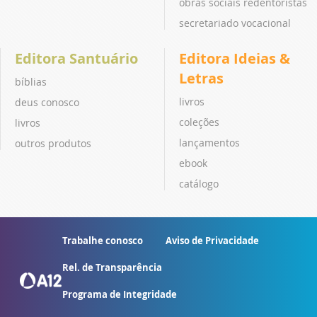
obras sociais redentoristas
secretariado vocacional
Editora Santuário
Editora Ideias &
Letras
bíblias
livros
deus conosco
coleções
livros
lançamentos
outros produtos
ebook
catálogo
Trabalhe conosco
Aviso de Privacidade
Rel. de Transparência
Programa de Integridade