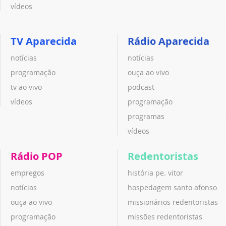
vídeos
TV Aparecida
Rádio Aparecida
notícias
notícias
programação
ouça ao vivo
tv ao vivo
podcast
vídeos
programação
programas
vídeos
Rádio POP
Redentoristas
empregos
história pe. vitor
notícias
hospedagem santo afonso
ouça ao vivo
missionários redentoristas
programação
missões redentoristas