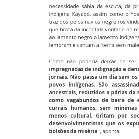
necessidade sábia da escuta, da p
indígena Kayapó, assim como o “b
trazidos pelos navios negreiros vind
que brota da incontida vontade de re
ao lamento negro o lamento indígen
lembram e cantam a ‘terra sem males’
Como não poderia deixar de ser
impregnadas de indignação e den
jornais. Não passa um dia sem os 
povos indígenas. São assassina
ancestrais, reduzidos a párias da
como vagabundos de beira de es
currais humanos, sem mínimas c
menos cultural. Gritam por so
desenvolvimentistas que os exp
bolsões da miséria
”, aponta.