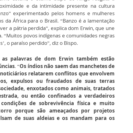
roximidade e da intimidade presente na cultura
anzo” experimentado pelos homens e mulheres
os da África para o Brasil. “Banzo é a lamentação
ver a pátria perdida”, explica dom Erwin, que une
a. “Muitos povos indígenas e comunidades negras
, o paraíso perdido”, diz o Bispo.
,
as palavras de dom Erwin também estão
úncias
. “
Os índios não saem das manchetes de
noticiários relatarem conflitos que envolvem
dos, expulsos ou fraudados de suas terras
 sociedade, enxotados como animais, tratados
trada, ou então confinados a verdadeiros
ondições de sobrevivência física e muito
corro porque são ameaçados por projetos
ulsam de suas aldeias e os mandam para os