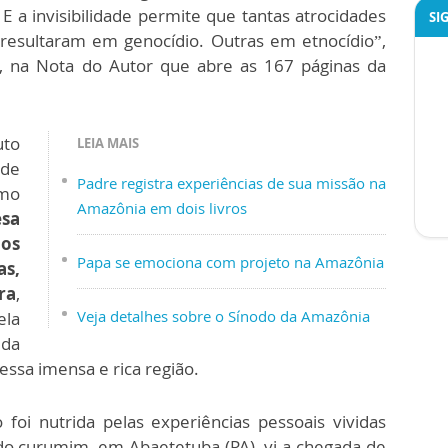
 a invisibilidade permite que tantas atrocidades
SI
resultaram em genocídio. Outras em etnocídio”,
s, na Nota do Autor que abre as 167 páginas da
uto
LEIA MAIS
 de
Padre registra experiências de sua missão na
mo
Amazônia em dois livros
sa
dos
Papa se emociona com projeto na Amazônia
s,
ra
,
Veja detalhes sobre o Sínodo da Amazônia
ela
 da
essa imensa e rica região.
 foi nutrida pelas experiências pessoais vividas
do curumim, em Abaetetuba (PA), vi a chegada de