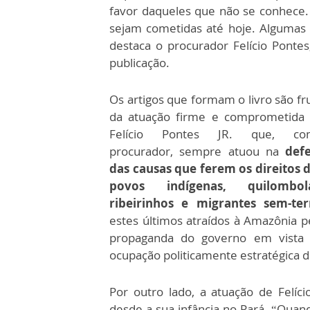
favor daqueles que não se conhece. E
sejam cometidas até hoje. Algumas 
destaca o procurador Felício Ponte
publicação.
Os artigos que formam o livro são fr
da atuação firme e comprometida
Felício Pontes JR. que, co
procurador, sempre atuou na
defe
das causas que ferem os direitos 
povos indígenas, quilombola
ribeirinhos e migrantes sem-ter
estes últimos atraídos à Amazônia p
propaganda do governo em vista
ocupação politicamente estratégica d
Por outro lado, a atuação de Felício
desde a sua infância no Pará. “Quan