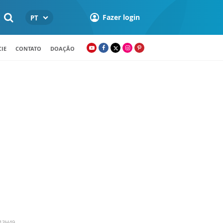
Fazer login
PT
IE
CONTATO
DOAÇÃO
 13H49