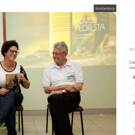
Shutterstock
QU
Cad
me
S