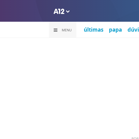
últimas
papa
dúvi
MENU
PO