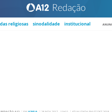
das religiosas
sinodalidade
institucional
ANUNC
R
REDAÇÃO A12
EM
IGREJA
28 NOV 2017 - 11H11
ATUALIZADA EM 07 DEZ 2018 -