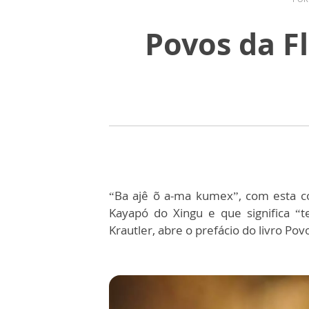
Povos da Fl
“Ba ajê õ a-ma kumex”, com esta co
Kayapó do Xingu e que significa “
Krautler, abre o prefácio do livro Pov