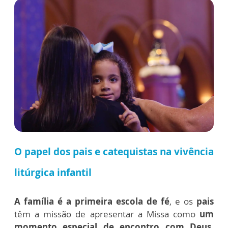
O papel dos pais e catequistas na vivência
litúrgica infantil
A família é a primeira escola de fé
, e os
pais
têm a missão de apresentar a Missa como
um
momento especial de encontro com Deus
.