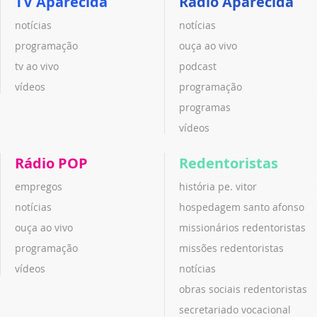
TV Aparecida
Rádio Aparecida
notícias
notícias
programação
ouça ao vivo
tv ao vivo
podcast
vídeos
programação
programas
vídeos
Rádio POP
Redentoristas
empregos
história pe. vitor
notícias
hospedagem santo afonso
ouça ao vivo
missionários redentoristas
programação
missões redentoristas
vídeos
notícias
obras sociais redentoristas
secretariado vocacional