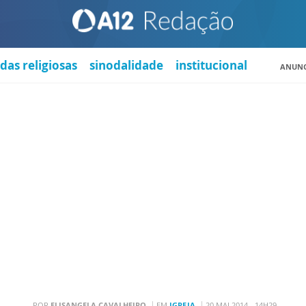
das religiosas
sinodalidade
institucional
ANUNC
POR
ELISANGELA CAVALHEIRO
EM
IGREJA
20 MAI 2014 - 14H29