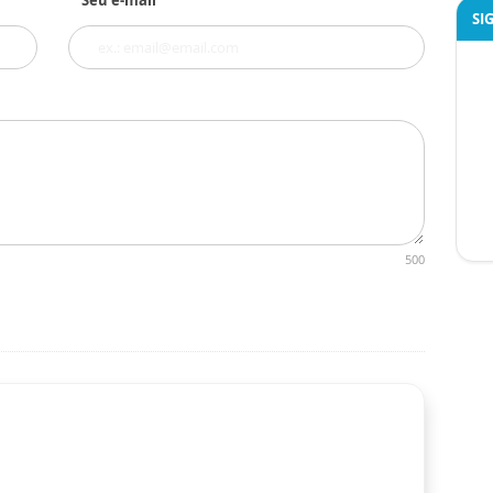
Seu e-mail
SI
500