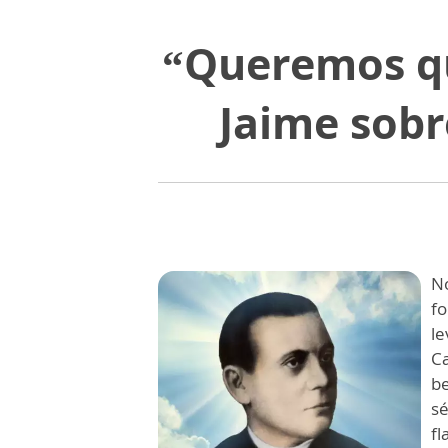
“Queremos qu
Jaime sobr
No
f
le
C
be
s
fl