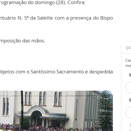
ogramação do domingo (28). Confira:
tuário N. Sª da Salette com a presença do Bispo
imposição das mãos.
QU
Cad
me
objetos com o Santíssimo Sacramento e despedida
S