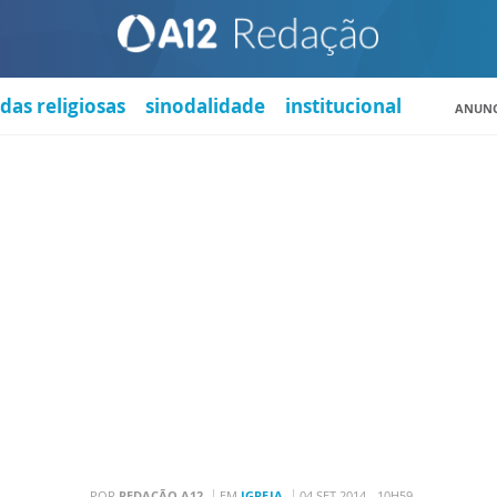
das religiosas
sinodalidade
institucional
ANUNC
POR
REDAÇÃO A12
EM
IGREJA
04 SET 2014 - 10H59