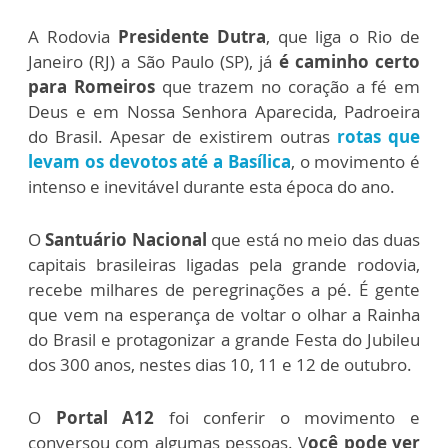
A Rodovia
Presidente Dutra
, que liga o Rio de
Janeiro (RJ) a São Paulo (SP), já
é caminho certo
para Romeiros
que trazem no coração a fé em
Deus e em Nossa Senhora Aparecida, Padroeira
do Brasil. Apesar de existirem outras
rotas que
levam os devotos até a Basílica
, o movimento é
intenso e inevitável durante esta época do ano.
O
Santuário Nacional
que está no meio das duas
capitais brasileiras ligadas pela grande rodovia,
recebe milhares de peregrinações a pé. É gente
que vem na esperança de voltar o olhar a Rainha
do Brasil e protagonizar a grande Festa do Jubileu
dos 300 anos, nestes dias 10, 11 e 12 de outubro.
O
Portal A12
foi conferir o movimento e
conversou com algumas pessoas. V
ocê pode ver