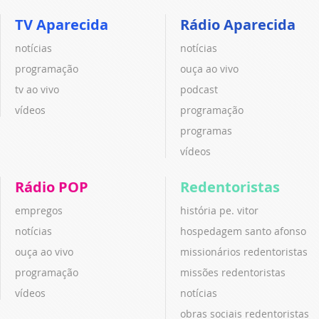
TV Aparecida
Rádio Aparecida
notícias
notícias
programação
ouça ao vivo
tv ao vivo
podcast
vídeos
programação
programas
vídeos
Rádio POP
Redentoristas
empregos
história pe. vitor
notícias
hospedagem santo afonso
ouça ao vivo
missionários redentoristas
programação
missões redentoristas
vídeos
notícias
obras sociais redentoristas