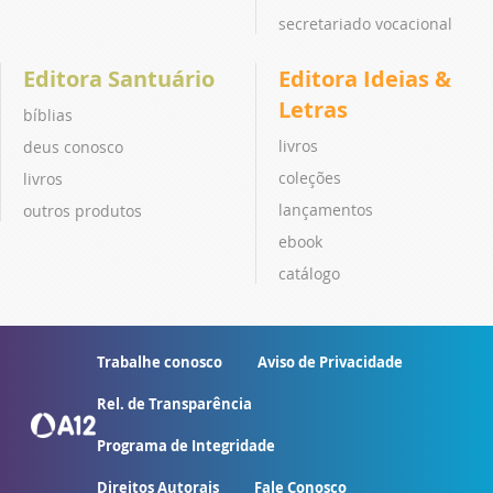
secretariado vocacional
Editora Santuário
Editora Ideias &
Letras
bíblias
livros
deus conosco
coleções
livros
lançamentos
outros produtos
ebook
catálogo
Trabalhe conosco
Aviso de Privacidade
Rel. de Transparência
Programa de Integridade
Direitos Autorais
Fale Conosco