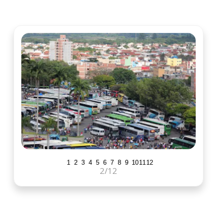
1
2
3
4
5
6
7
8
9
10
11
12
2
/12