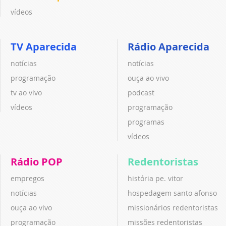
vídeos
TV Aparecida
Rádio Aparecida
notícias
notícias
programação
ouça ao vivo
tv ao vivo
podcast
vídeos
programação
programas
vídeos
Rádio POP
Redentoristas
empregos
história pe. vitor
notícias
hospedagem santo afonso
ouça ao vivo
missionários redentoristas
programação
missões redentoristas