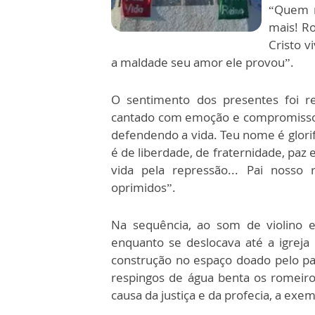
“Quem m
mais! R
Cristo v
a maldade seu amor ele provou”.
O sentimento dos presentes foi r
cantado com emoção e compromisso.
defendendo a vida. Teu nome é glorif
é de liberdade, de fraternidade, paz
vida pela repressão... Pai nosso 
oprimidos”.
Na sequência, ao som de violino e
enquanto se deslocava até a igrej
construção no espaço doado pelo pa
respingos de água benta os romeir
causa da justiça e da profecia, a ex