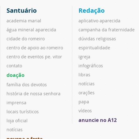
Santuário
Redação
academia marial
aplicativo aparecida
água mineral aparecida
campanha da fraternidade
cidade do romeiro
dúvidas religiosas
centro de apoio ao romeiro
espiritualidade
centro de eventos pe. vitor
igreja
contato
infográficos
doação
libras
notícias
família dos devotos
orações
história de nossa senhora
papa
imprensa
vídeos
locais turísticos
anuncie no A12
loja oficial
notícias