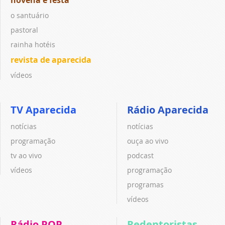
novena e festa
o santuário
pastoral
rainha hotéis
revista de aparecida
vídeos
TV Aparecida
Rádio Aparecida
notícias
notícias
programação
ouça ao vivo
tv ao vivo
podcast
vídeos
programação
programas
vídeos
Rádio POP
Redentoristas