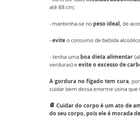
até 88 cm;
- mantenha-se no
peso ideal,
de acor
-
evite
o consumo de bebida alcoólica
- tenha uma
boa dieta alimentar
(al
verduras) e
evite o excesso de car
A gordura no fígado tem cura
, po
cuidar bem dessa enorme usina que t
Cuidar do corpo é um ato de am
sim_card_alert
do seu corpo, pois ele é morada d