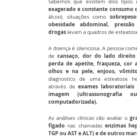
Sabemos que existem dois tipos 
exagerado e constante consumo d
álcool, situações como
sobrepeso
obesidade abdominal, pressão
drogas
levam a quadros de esteatose
A doença é silenciosa. A pessoa com
de
cansaço, dor do lado direit
perda de apetite, fraqueza, cor
olhos e na pele, enjoos, vômito
diagnostico de uma esteatose he
através de
exames laboratoriais
imagem (ultrassonografia o
computadorizada).
As análises clínicas vão avaliar o
gra
fígado
nas chamadas
enzimas hep
TGP ou AST e ALT) e de outros mar