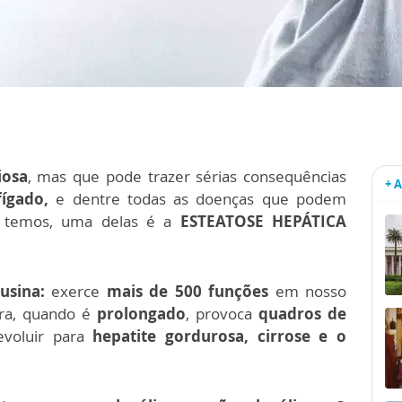
iosa
, mas que pode trazer sérias consequências
+ 
fígado,
e dentre todas as doenças que podem
e temos, uma delas é a
ESTEATOSE HEPÁTICA
usina:
exerce
mais de 500 funções
em nosso
ra, quando é
prolongado
, provoca
quadros de
voluir para
hepatite gordurosa, cirrose e o