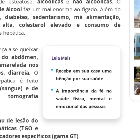
de esteatose:
alcoólicas
e
não alcoólicas
. O
e álcool
faz um mal enorme ao fígado. Além do
, diabetes, sedentarismo, má alimentação,
 alta, colesterol elevado e consumo de
 hepática.
eça a se queixar
o do abdômen,
Leia Mais
 amarelada nos
Receba em sua casa uma
s, diarreia.
O
bênção por sua saúde
pática é feito
 (sangue) e de
A importância da fé na
u tomografia
saúde física, mental e
emocional das pessoas
u de lesão do
áticas (TGO e
cadores específicos (gama GT)
.