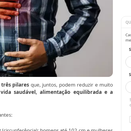
QU
Cad
me
S
s
três pilares
que, juntos, podem reduzir e muito
 vida saudável, alimentação equilibrada e a
ntes:
s
(circunferência): homens até 102 cm e mulheres