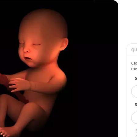
QU
Cad
me
S