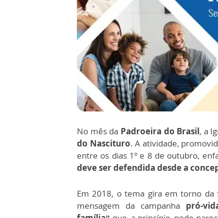
No mês da
Padroeira do Brasil
, a I
do Nascituro
. A atividade, promovi
entre os dias 1º e 8 de outubro, enf
deve ser defendida desde a conce
Em 2018, o tema gira em torno da fa
mensagem da campanha
pró-vid
família”
que, a princípio, pode parec