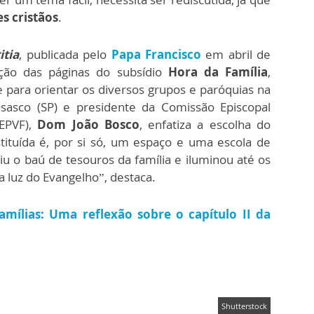
es cristãos
.
itia
, publicada pelo
Papa Francisco
em abril de
ação das páginas do subsídio
Hora da Família
,
 para orientar os diversos grupos e paróquias na
asco (SP) e presidente da Comissão Episcopal
CEPVF),
Dom João Bosco
, enfatiza a escolha do
ituída é, por si só, um espaço e uma escola de
iu o baú de tesouros da família e iluminou até os
a luz do Evangelho”, destaca.
famílias: Uma reflexão sobre o capítulo II da
Shutterstock