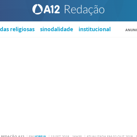
das religiosas
sinodalidade
institucional
ANUNC
R
REDAÇÃO A12
EM
IGREJA
13 SET 2018 - 16H35
ATUALIZADA EM 02 OUT 2018 - 