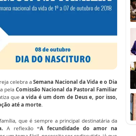
greja celebra a
Semana Nacional da Vida e o Dia
da pela
Comissão Nacional da Pastoral Familiar
atiza que
a vida é um dom de Deus e, por isso,
pção até a morte
.
mília, que é sempre a principal destinatária da
a.
A reflexão
“A fecundidade do amor na
er um tema fácil, necessita ser rediscutida, já que