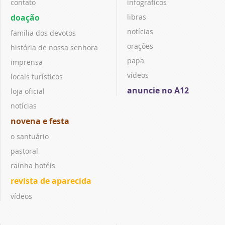
contato
infográficos
doação
libras
notícias
família dos devotos
orações
história de nossa senhora
papa
imprensa
vídeos
locais turísticos
anuncie no A12
loja oficial
notícias
novena e festa
o santuário
pastoral
rainha hotéis
revista de aparecida
vídeos