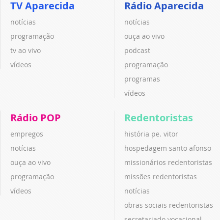
TV Aparecida
Rádio Aparecida
notícias
notícias
programação
ouça ao vivo
tv ao vivo
podcast
vídeos
programação
programas
vídeos
Rádio POP
Redentoristas
empregos
história pe. vitor
notícias
hospedagem santo afonso
ouça ao vivo
missionários redentoristas
programação
missões redentoristas
vídeos
notícias
obras sociais redentoristas
secretariado vocacional