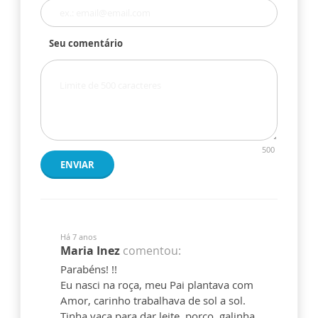
Seu comentário
500
ENVIAR
Há 7 anos
Maria Inez
comentou:
Parabéns! !!
Eu nasci na roça, meu Pai plantava com
Amor, carinho trabalhava de sol a sol.
Tinha vaca para dar leite, porco, galinha,