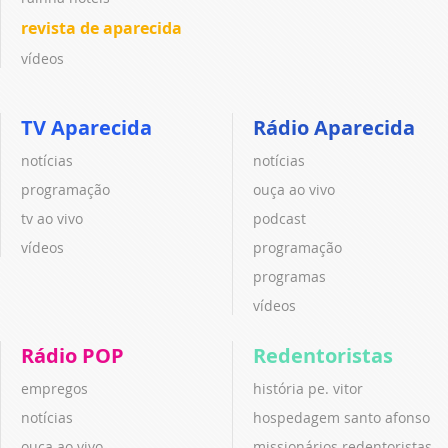
revista de aparecida
vídeos
TV Aparecida
Rádio Aparecida
notícias
notícias
programação
ouça ao vivo
tv ao vivo
podcast
vídeos
programação
programas
vídeos
Rádio POP
Redentoristas
empregos
história pe. vitor
notícias
hospedagem santo afonso
ouça ao vivo
missionários redentoristas