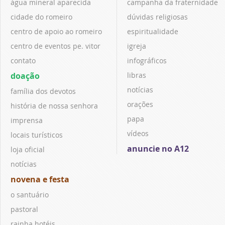
água mineral aparecida
campanha da fraternidade
cidade do romeiro
dúvidas religiosas
centro de apoio ao romeiro
espiritualidade
centro de eventos pe. vitor
igreja
contato
infográficos
doação
libras
notícias
família dos devotos
orações
história de nossa senhora
papa
imprensa
vídeos
locais turísticos
anuncie no A12
loja oficial
notícias
novena e festa
o santuário
pastoral
rainha hotéis