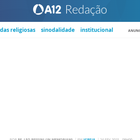
das religiosas
sinodalidade
institucional
ANUNC
POR
PE. LEO PESSINI (IN MEMORIAM)
EM
IGREJA
24 FEV 2015 - 08H00