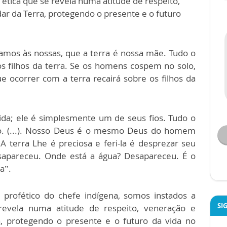
 ética que se revela numa atitude de respeito,
ar da Terra, protegendo o presente e o futuro
amos às nossas, que a terra é nossa mãe. Tudo o
s filhos da terra. Se os homens cospem no solo,
 ocorrer com a terra recairá sobre os filhos da
da; ele é simplesmente um de seus fios. Tudo o
smo. (...). Nosso Deus é o mesmo Deus do homem
 terra Lhe é preciosa e feri-la é desprezar seu
sapareceu. Onde está a água? Desapareceu. É o
ia”.
o profético do chefe indígena, somos instados a
SI
 revela numa atitude de respeito, veneração e
a, protegendo o presente e o futuro da vida no