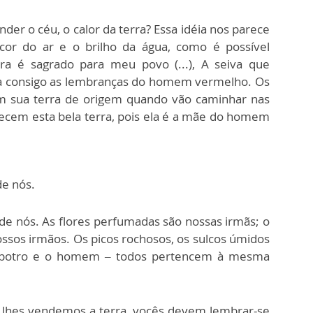
r o céu, o calor da terra? Essa idéia nos parece
cor do ar e o brilho da água, como é possível
ra é sagrado para meu povo (...), A seiva que
ga consigo as lembranças do homem vermelho. Os
sua terra de origem quando vão caminhar nas
ecem esta bela terra, pois ela é a mãe do homem
de nós.
 de nós. As flores perfumadas são nossas irmãs; o
nossos irmãos. Os picos rochosos, os sulcos úmidos
o potro e o homem – todos pertencem à mesma
 Se lhes vendemos a terra, vocês devem lembrar-se