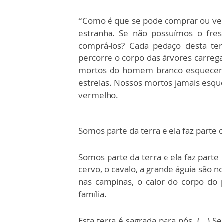
“Como é que se pode comprar ou vende
estranha. Se não possuímos o fres
comprá-los? Cada pedaço desta ter
percorre o corpo das árvores carre
mortos do homem branco esquecem 
estrelas. Nossos mortos jamais esqu
vermelho.
Somos parte da terra e ela faz parte 
Somos parte da terra e ela faz parte
cervo, o cavalo, a grande águia são 
nas campinas, o calor do corpo d
família.
Esta terra é sagrada para nós. (...)