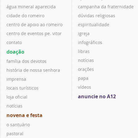
água mineral aparecida
campanha da fraternidade
cidade do romeiro
dúvidas religiosas
centro de apoio ao romeiro
espiritualidade
centro de eventos pe. vitor
igreja
contato
infográficos
doação
libras
notícias
família dos devotos
orações
história de nossa senhora
papa
imprensa
vídeos
locais turísticos
anuncie no A12
loja oficial
notícias
novena e festa
o santuário
pastoral