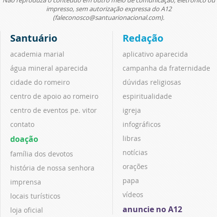
impresso, sem autorização expressa do A12
(faleconosco@santuarionacional.com).
Santuário
Redação
academia marial
aplicativo aparecida
água mineral aparecida
campanha da fraternidade
cidade do romeiro
dúvidas religiosas
centro de apoio ao romeiro
espiritualidade
centro de eventos pe. vitor
igreja
contato
infográficos
doação
libras
notícias
família dos devotos
orações
história de nossa senhora
papa
imprensa
vídeos
locais turísticos
anuncie no A12
loja oficial