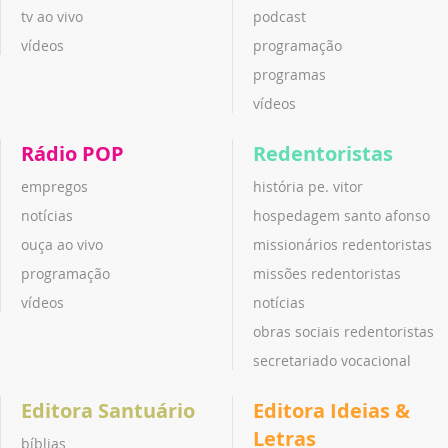
tv ao vivo
podcast
vídeos
programação
programas
vídeos
Rádio POP
Redentoristas
empregos
história pe. vitor
notícias
hospedagem santo afonso
ouça ao vivo
missionários redentoristas
programação
missões redentoristas
vídeos
notícias
obras sociais redentoristas
secretariado vocacional
Editora Santuário
Editora Ideias &
Letras
bíblias