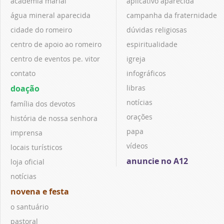
academia marial
aplicativo aparecida
água mineral aparecida
campanha da fraternidade
cidade do romeiro
dúvidas religiosas
centro de apoio ao romeiro
espiritualidade
centro de eventos pe. vitor
igreja
contato
infográficos
doação
libras
notícias
família dos devotos
orações
história de nossa senhora
papa
imprensa
vídeos
locais turísticos
anuncie no A12
loja oficial
notícias
novena e festa
o santuário
pastoral