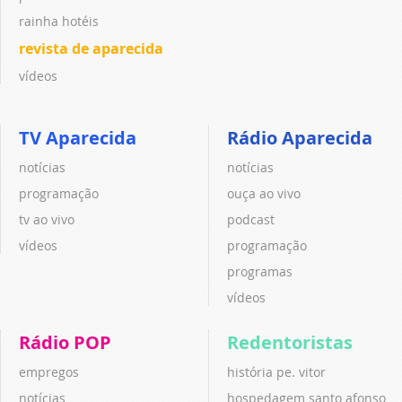
rainha hotéis
revista de aparecida
vídeos
TV Aparecida
Rádio Aparecida
notícias
notícias
programação
ouça ao vivo
tv ao vivo
podcast
vídeos
programação
programas
vídeos
Rádio POP
Redentoristas
empregos
história pe. vitor
notícias
hospedagem santo afonso