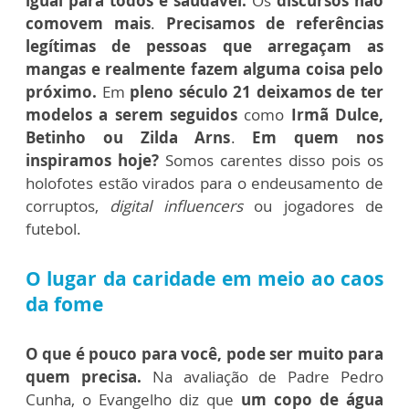
igual para todos e saudável.
Os
discursos não
comovem mais
.
Precisamos de referências
legítimas de pessoas que arregaçam as
mangas e realmente fazem alguma coisa pelo
próximo.
Em
pleno século 21 deixamos de ter
modelos a serem seguidos
como
Irmã Dulce,
Betinho ou Zilda Arns
.
Em
quem nos
inspiramos hoje?
Somos carentes disso pois os
holofotes estão virados para o endeusamento de
corruptos,
digital influencers
ou jogadores de
futebol.
O lugar da caridade em meio ao caos
da fome
O que é pouco para você, pode ser muito para
quem precisa.
Na avaliação de Padre Pedro
Cunha, o Evangelho diz que
um copo de água