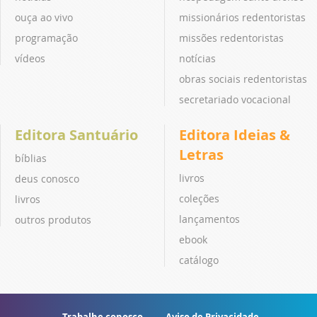
ouça ao vivo
missionários redentoristas
programação
missões redentoristas
vídeos
notícias
obras sociais redentoristas
secretariado vocacional
Editora Santuário
Editora Ideias &
Letras
bíblias
livros
deus conosco
coleções
livros
lançamentos
outros produtos
ebook
catálogo
Trabalhe conosco
Aviso de Privacidade