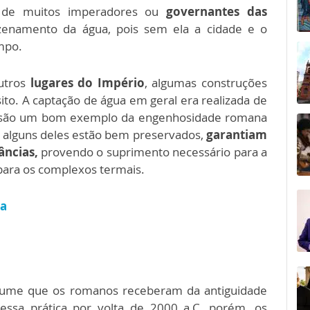
 de muitos imperadores ou
governantes das
enamento da água, pois sem ela a cidade e o
mpo.
utros
lugares do Império
, algumas construções
ito. A captação de água em geral era realizada de
e são um bom exemplo da engenhosidade romana
s alguns deles estão bem preservados,
garantiam
âncias,
provendo o suprimento necessário para a
ara os complexos termais.
na
tume que os romanos receberam da antiguidade
essa prática por volta de 2000 a.C, porém, os