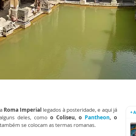
da
Roma Imperial
legados à posteridade, e aqui já
+ 
alguns deles, como
o Coliseu, o
Pantheon
, o
 também se colocam as termas romanas.