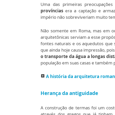
Uma das primeiras preocupações
províncias
era a captação e armaz
império não sobreviveriam muito te
Não somente em Roma, mas em o
arquitetônicas serviam a esse propós
fontes naturais e os aquedutos qu
que ainda hoje causa impressão, poi
o transporte da água a longas dist
população em suas casas e também p
A história da arquitetura roma
add_box
Herança da antiguidade
A construção de termas foi um cos
através dos gregos que já tinham 