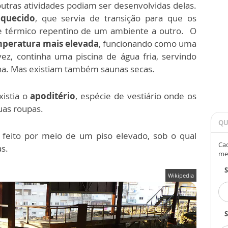
outras atividades podiam ser desenvolvidas delas.
aquecido
, que servia de transição para que os
 térmico repentino de um ambiente a outro. O
mperatura mais elevada
, funcionando como uma
vez, continha uma piscina de água fria, servindo
na. Mas existiam também saunas secas.
istia o
apoditério
, espécie de vestiário onde os
uas roupas.
QU
 feito por meio de um piso elevado, sob o qual
Cad
as.
me
Wikipedia
S