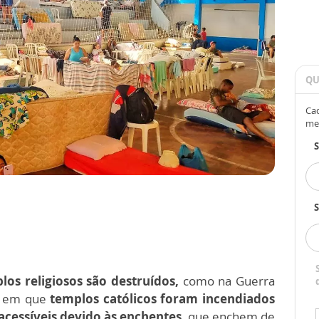
QU
Cad
me
S
los religiosos são destruídos,
como na Guerra
a, em que
templos católicos foram incendiados
acessíveis devido às enchentes,
que enchem de