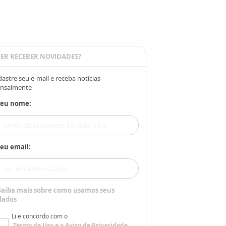
ER RECEBER NOVIDADES?
astre seu e-mail e receba notícias
nsalmente
Seu nome:
eu email:
Saiba mais sobre como usamos seus
dados
Li e concordo com o
Termo de Uso
e o
Aviso de Privacidade