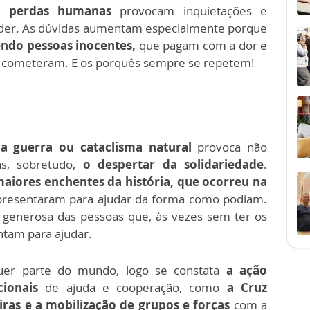
as
perdas humanas
provocam inquietações e
onder. As dúvidas aumentam especialmente porque
endo pessoas inocentes,
que pagam com a dor e
ão cometeram. E os porquês sempre se repetem!
a guerra ou cataclisma natural
provoca não
s, sobretudo,
o despertar da solidariedade
.
aiores enchentes da história, que ocorreu na
apresentaram para ajudar da forma como podiam.
a generosa das pessoas que, às vezes sem ter os
ntam para ajudar.
quer parte do mundo, logo se constata
a ação
cionais
de ajuda e cooperação, como
a Cruz
ras e a mobilização de grupos e forças
com a