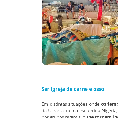
Ser Igreja de carne e osso
Em distintas situações onde
os temp
da Ucrânia, ou na esquecida Nigéri
por grupos radicais, ou
se tornam in