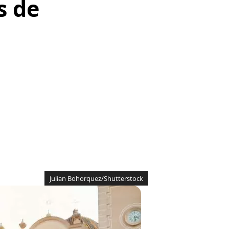
s de
Julian Bohorquez/Shutterstock