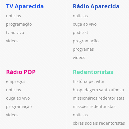
TV Aparecida
Rádio Aparecida
notícias
notícias
programação
ouça ao vivo
tv ao vivo
podcast
vídeos
programação
programas
vídeos
Rádio POP
Redentoristas
empregos
história pe. vitor
notícias
hospedagem santo afonso
ouça ao vivo
missionários redentoristas
programação
missões redentoristas
vídeos
notícias
obras sociais redentoristas