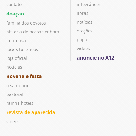
contato
infográficos
doação
libras
notícias
família dos devotos
orações
história de nossa senhora
papa
imprensa
vídeos
locais turísticos
anuncie no A12
loja oficial
notícias
novena e festa
o santuário
pastoral
rainha hotéis
revista de aparecida
vídeos