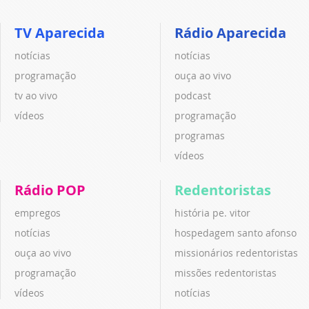
TV Aparecida
Rádio Aparecida
notícias
notícias
programação
ouça ao vivo
tv ao vivo
podcast
vídeos
programação
programas
vídeos
Rádio POP
Redentoristas
empregos
história pe. vitor
notícias
hospedagem santo afonso
ouça ao vivo
missionários redentoristas
programação
missões redentoristas
vídeos
notícias