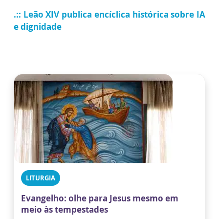
.:: Leão XIV publica encíclica histórica sobre IA
e dignidade
LITURGIA
Evangelho: olhe para Jesus mesmo em
meio às tempestades