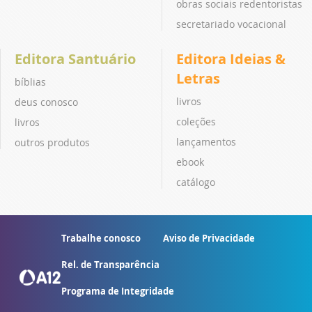
obras sociais redentoristas
secretariado vocacional
Editora Santuário
Editora Ideias &
Letras
bíblias
livros
deus conosco
coleções
livros
lançamentos
outros produtos
ebook
catálogo
Trabalhe conosco
Aviso de Privacidade
Rel. de Transparência
Programa de Integridade