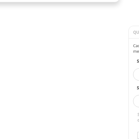
QU
Cad
me
S