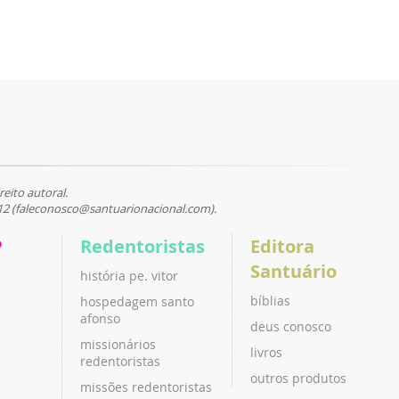
reito autoral.
12 (faleconosco@santuarionacional.com).
P
Redentoristas
Editora
Santuário
história pe. vitor
bíblias
hospedagem santo
afonso
deus conosco
missionários
livros
redentoristas
outros produtos
missões redentoristas