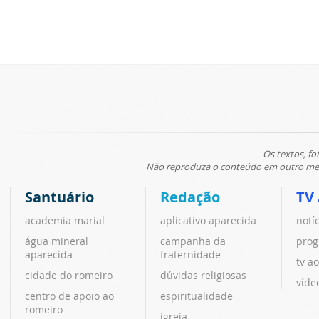
Os textos, fo
Não reproduza o conteúdo em outro meio
Santuário
Redação
TV
academia marial
aplicativo aparecida
notí
água mineral
campanha da
prog
aparecida
fraternidade
tv ao
cidade do romeiro
dúvidas religiosas
víde
centro de apoio ao
espiritualidade
romeiro
igreja