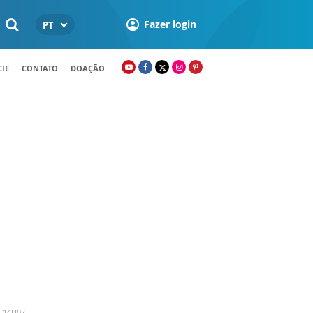
Fazer login
PT
IE
CONTATO
DOAÇÃO
- 14H07