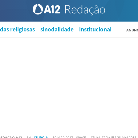
das religiosas
sinodalidade
institucional
ANUNC
REDAÇÃO A12
EM
LITURGIA
30 MAR 2017 - 09H05
ATUALIZADA EM 28 MAI 2018 