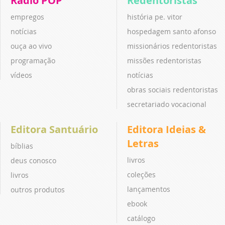
Rádio POP
Redentoristas
empregos
história pe. vitor
notícias
hospedagem santo afonso
ouça ao vivo
missionários redentoristas
programação
missões redentoristas
vídeos
notícias
obras sociais redentoristas
secretariado vocacional
Editora Santuário
Editora Ideias &
Letras
bíblias
livros
deus conosco
coleções
livros
lançamentos
outros produtos
ebook
catálogo