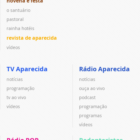
novena e festa
o santuário
pastoral
rainha hotéis
revista de aparecida
vídeos
TV Aparecida
Rádio Aparecida
notícias
notícias
programação
ouça ao vivo
tv ao vivo
podcast
vídeos
programação
programas
vídeos