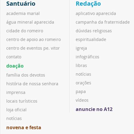
Santuário
Redação
academia marial
aplicativo aparecida
água mineral aparecida
campanha da fraternidade
cidade do romeiro
dúvidas religiosas
centro de apoio ao romeiro
espiritualidade
centro de eventos pe. vitor
igreja
contato
infográficos
doação
libras
notícias
família dos devotos
orações
história de nossa senhora
papa
imprensa
vídeos
locais turísticos
anuncie no A12
loja oficial
notícias
novena e festa