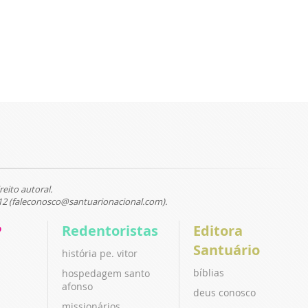
reito autoral.
12 (faleconosco@santuarionacional.com).
P
Redentoristas
Editora
Santuário
história pe. vitor
bíblias
hospedagem santo
afonso
deus conosco
missionários