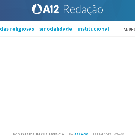
das religiosas
sinodalidade
institucional
ANUNC
POR
SALMOS EM SUA ESSÊNCIA
EM
SALMOS
18 MAI 2017 - 07H00