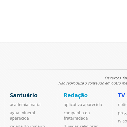
Os textos, fo
Não reproduza o conteúdo em outro meio
Santuário
Redação
TV
academia marial
aplicativo aparecida
notí
água mineral
campanha da
prog
aparecida
fraternidade
tv ao
cidade do romeiro
dúvidas religiosas