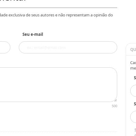
dade exclusiva de seus autores e não representam a opinião do
Seu e-mail
QU
Cad
me
S
500