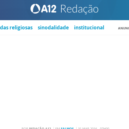
das religiosas
sinodalidade
institucional
ANUNC
POR
REDAÇÃO A12
EM
SALMOS
31 MAR 2016 - 07H00