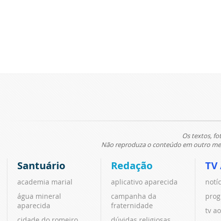
Os textos, fo
Não reproduza o conteúdo em outro meio
Santuário
Redação
TV
academia marial
aplicativo aparecida
notí
água mineral
campanha da
prog
aparecida
fraternidade
tv ao
cidade do romeiro
dúvidas religiosas