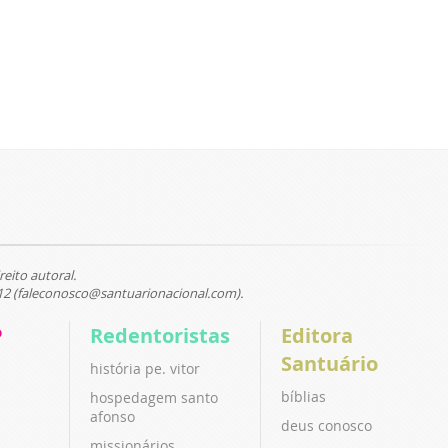
reito autoral.
12 (faleconosco@santuarionacional.com).
P
Redentoristas
Editora
Santuário
história pe. vitor
bíblias
hospedagem santo
afonso
deus conosco
missionários