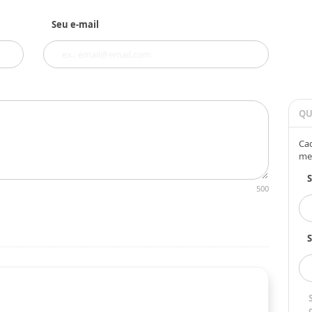
Seu e-mail
QU
Cad
me
500
S