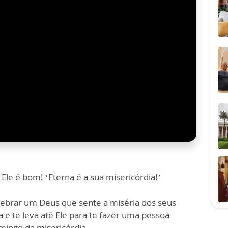
Ele é bom! ‘Eterna é a sua misericórdia!’
lebrar um Deus que sente a miséria dos seus
a e te leva até Ele para te fazer uma pessoa
mingo da misericórdia.