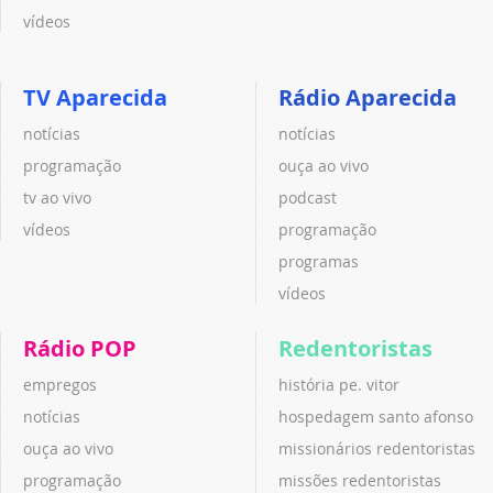
vídeos
TV Aparecida
Rádio Aparecida
notícias
notícias
programação
ouça ao vivo
tv ao vivo
podcast
vídeos
programação
programas
vídeos
Rádio POP
Redentoristas
empregos
história pe. vitor
notícias
hospedagem santo afonso
ouça ao vivo
missionários redentoristas
programação
missões redentoristas