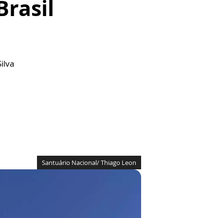
Brasil
ilva
Santuário Nacional/ Thiago Leon