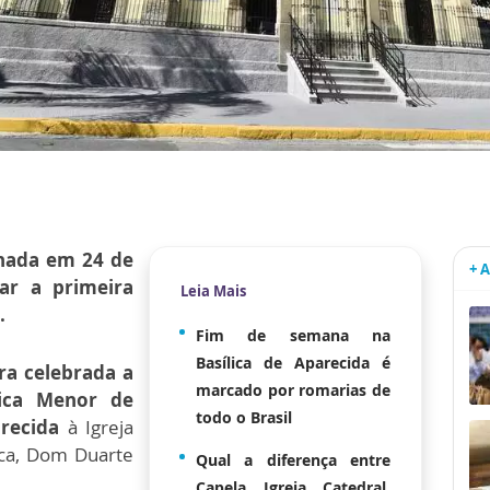
inada em 24 de
+ 
ar a primeira
Leia Mais
.
Fim de semana na
Basílica de Aparecida é
ra celebrada a
marcado por romarias de
lica Menor de
todo o Brasil
arecida
à Igreja
oca, Dom Duarte
Qual a diferença entre
Capela, Igreja, Catedral,