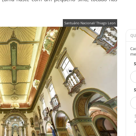
Santuário Nacional/ Thiago Leon
QU
Cad
me
S