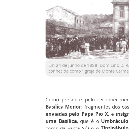
Em 24 de junho de 1888, Dom Lino D. R. 
conhecida como ‘Igreja de Monte Carmelo
Como presente pelo reconhecime
Basílica Menor:
fragmentos dos oss
enviadas pelo Papa Pio X
, e
insíg
uma Basílica
, que é o
Umbráculo
cores da Santa Sé) e o
Tintinábulo