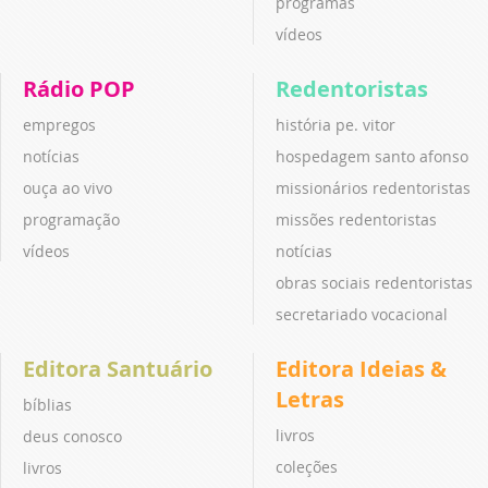
programas
vídeos
Rádio POP
Redentoristas
empregos
história pe. vitor
notícias
hospedagem santo afonso
ouça ao vivo
missionários redentoristas
programação
missões redentoristas
vídeos
notícias
obras sociais redentoristas
secretariado vocacional
Editora Santuário
Editora Ideias &
Letras
bíblias
livros
deus conosco
coleções
livros