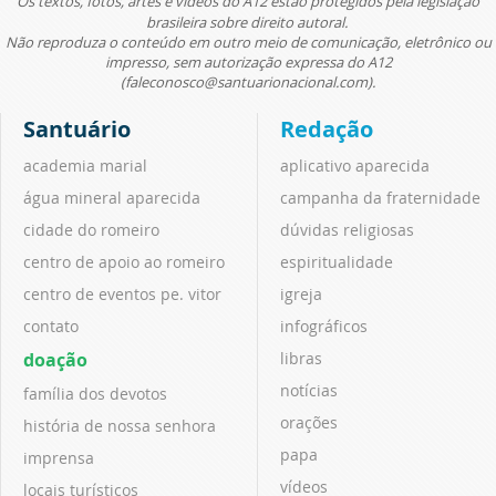
Os textos, fotos, artes e vídeos do A12 estão protegidos pela legislação
brasileira sobre direito autoral.
Não reproduza o conteúdo em outro meio de comunicação, eletrônico ou
impresso, sem autorização expressa do A12
(faleconosco@santuarionacional.com).
Santuário
Redação
academia marial
aplicativo aparecida
água mineral aparecida
campanha da fraternidade
cidade do romeiro
dúvidas religiosas
centro de apoio ao romeiro
espiritualidade
centro de eventos pe. vitor
igreja
contato
infográficos
doação
libras
notícias
família dos devotos
orações
história de nossa senhora
papa
imprensa
vídeos
locais turísticos