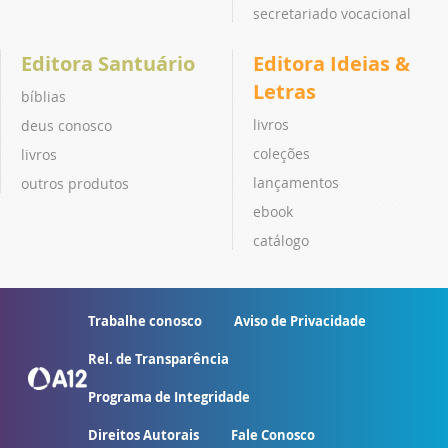
secretariado vocacional
Editora Santuário
Editora Ideias &
Letras
bíblias
livros
deus conosco
coleções
livros
lançamentos
outros produtos
ebook
catálogo
Trabalhe conosco
Aviso de Privacidade
Rel. de Transparência
Programa de Integridade
Direitos Autorais
Fale Conosco