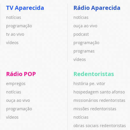
TV Aparecida
Rádio Aparecida
notícias
notícias
programação
ouça ao vivo
tv ao vivo
podcast
vídeos
programação
programas
vídeos
Rádio POP
Redentoristas
empregos
história pe. vitor
notícias
hospedagem santo afonso
ouça ao vivo
missionários redentoristas
programação
missões redentoristas
vídeos
notícias
obras sociais redentoristas