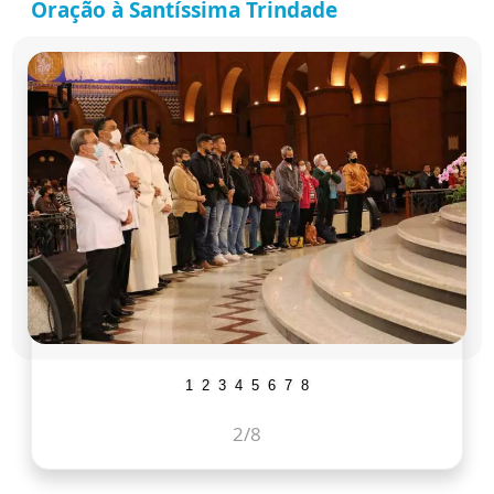
Oração à Santíssima Trindade
1
2
3
4
5
6
7
8
2
/8