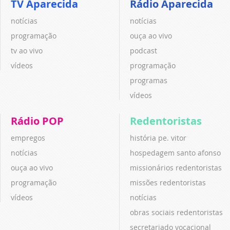
TV Aparecida
Rádio Aparecida
notícias
notícias
programação
ouça ao vivo
tv ao vivo
podcast
vídeos
programação
programas
vídeos
Rádio POP
Redentoristas
empregos
história pe. vitor
notícias
hospedagem santo afonso
ouça ao vivo
missionários redentoristas
programação
missões redentoristas
vídeos
notícias
obras sociais redentoristas
secretariado vocacional