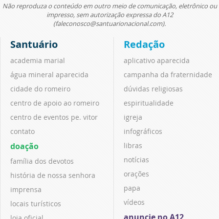
Não reproduza o conteúdo em outro meio de comunicação, eletrônico ou
impresso, sem autorização expressa do A12
(faleconosco@santuarionacional.com).
Santuário
Redação
academia marial
aplicativo aparecida
água mineral aparecida
campanha da fraternidade
cidade do romeiro
dúvidas religiosas
centro de apoio ao romeiro
espiritualidade
centro de eventos pe. vitor
igreja
contato
infográficos
doação
libras
notícias
família dos devotos
orações
história de nossa senhora
papa
imprensa
vídeos
locais turísticos
anuncie no A12
loja oficial